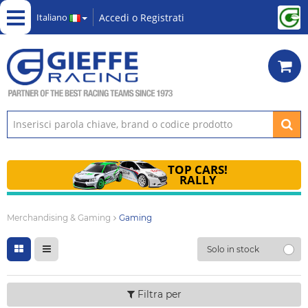
Accedi
o
Registrati
Italiano
TOP CARS!
RALLY
Merchandising & Gaming
Gaming
Solo in stock
Filtra per